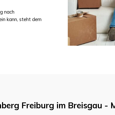
g nach
ein kann, steht dem
nberg
Freiburg im Breisgau
- 